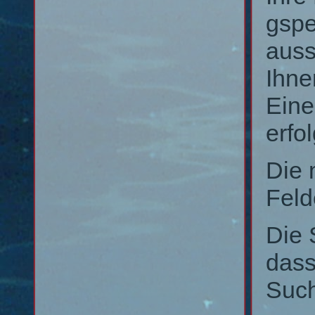
gspe
auss
Ihne
Eine
erfol
Die 
Feld
Die 
dass
Such