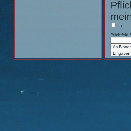
Pflic
mein
Ja
Pflichtfeld
S