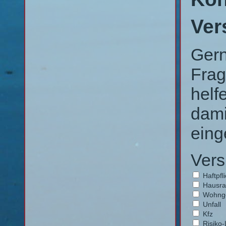
Ver
Gern
Frag
helf
dami
eing
Vers
Haftpfli
Hausra
Wohng
Unfall
Kfz
Risiko